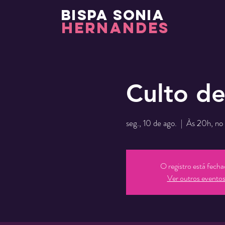
BISPA SONIA
HERNANDES
Culto de
seg., 10 de ago.
  |  
Às 20h, no 
O registro está fech
Ver outros evento