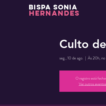
BISPA SONIA
HERNANDES
Culto de
seg., 10 de ago.
  |  
Às 20h, no 
O registro está fech
Ver outros evento