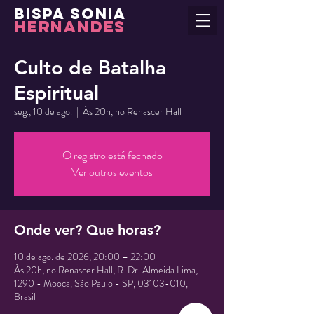
BISPA SONIA
HERNANDES
Culto de Batalha
Espiritual
seg., 10 de ago.
  |  
Às 20h, no Renascer Hall
O registro está fechado
Ver outros eventos
Onde ver? Que horas?
10 de ago. de 2026, 20:00 – 22:00
Às 20h, no Renascer Hall, R. Dr. Almeida Lima,
1290 - Mooca, São Paulo - SP, 03103-010,
Brasil