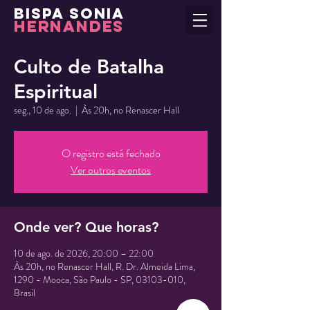
BISPA SONIA
HERNANDES
Culto de Batalha
Espiritual
seg., 10 de ago.
  |  
Às 20h, no Renascer Hall
O registro está fechado
Ver outros eventos
Onde ver? Que horas?
10 de ago. de 2026, 20:00 – 22:00
Às 20h, no Renascer Hall, R. Dr. Almeida Lima,
1290 - Mooca, São Paulo - SP, 03103-010,
Brasil