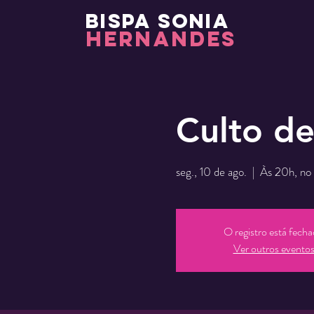
BISPA SONIA
HERNANDES
Culto de
seg., 10 de ago.
  |  
Às 20h, no 
O registro está fech
Ver outros evento