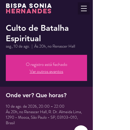
BISPA SONIA
HERNANDES
Culto de Batalha
Espiritual
seg., 10 de ago.
  |  
Às 20h, no Renascer Hall
O registro está fechado
Ver outros eventos
Onde ver? Que horas?
10 de ago. de 2026, 20:00 – 22:00
Às 20h, no Renascer Hall, R. Dr. Almeida Lima,
1290 - Mooca, São Paulo - SP, 03103-010,
Brasil