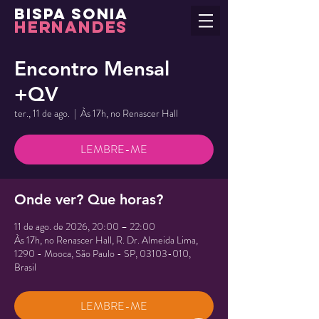
BISPA SONIA
HERNANDES
Encontro Mensal
+QV
ter., 11 de ago.
  |  
Às 17h, no Renascer Hall
LEMBRE-ME
Onde ver? Que horas?
11 de ago. de 2026, 20:00 – 22:00
Às 17h, no Renascer Hall, R. Dr. Almeida Lima,
1290 - Mooca, São Paulo - SP, 03103-010,
Brasil
LEMBRE-ME