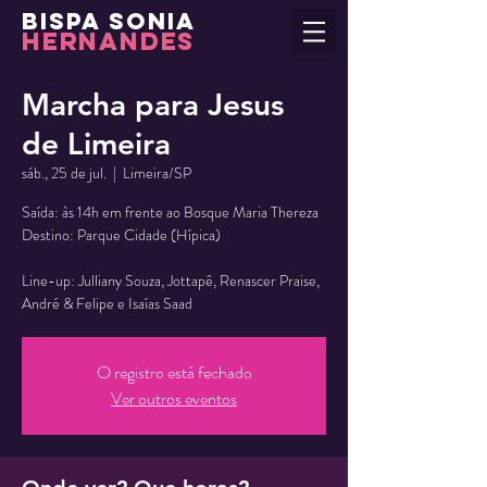
BISPA SONIA
HERNANDES
Marcha para Jesus
de Limeira
sáb., 25 de jul.
  |  
Limeira/SP
Saída: às 14h em frente ao Bosque Maria Thereza
Destino: Parque Cidade (Hípica)
Line-up: Julliany Souza, Jottapê, Renascer Praise,
André & Felipe e Isaías Saad
O registro está fechado
Ver outros eventos